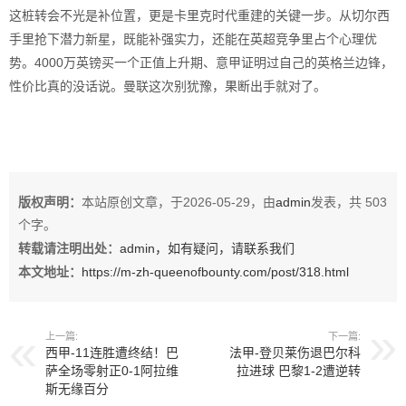
这桩转会不光是补位置，更是卡里克时代重建的关键一步。从切尔西
手里抢下潜力新星，既能补强实力，还能在英超竞争里占个心理优
势。4000万英镑买一个正值上升期、意甲证明过自己的英格兰边锋，
性价比真的没话说。曼联这次别犹豫，果断出手就对了。
版权声明：
本站原创文章，于2026-05-29，由
admin
发表，共 503
个字。
转载请注明出处：
admin，如有疑问，请联系我们
本文地址：
https://m-zh-queenofbounty.com/post/318.html
上一篇:
下一篇:
西甲-11连胜遭终结！巴
法甲-登贝莱伤退巴尔科
萨全场零射正0-1阿拉维
拉进球 巴黎1-2遭逆转
斯无缘百分