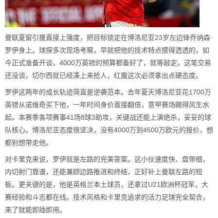
曼联夏窗引援直接上强度，把目标锁定在博洛尼亚23岁左边锋乔纳森·
罗伊身上。球探多次现场考察，早就把他的技术特点摸得透透的，如
今正式准备开谈，4000万英镑的预算都备好了，就等敲定。这笔交易
还没谈，切尔西就已经凑上来抢人，红魔这次必须拿出点硬态度。
罗伊这两年的成长轨迹简直是逆袭范本。去年夏天博洛尼亚花1700万
英镑从诺维奇买下他，一年时间身价直接翻倍，意甲赛场踢得风生水
起。本赛季各项赛事41场8球3助攻，关键战还能上演绝杀，妥妥的球
队核心。博洛尼亚态度很坚决，没有4000万到4500万欧元的报价，想
都别想带走他。
对卡里克来说，罗伊就是左路的完美答案。这小伙速度快、盘带细，
内切射门靠谱，还能兼顾边路推进和终结，正好补上曼联左路的短
板。更关键的是，他是英格兰本土球员，还拿过U21欧洲杯冠军，大
赛经验和斗志都在线。技术风格和卡里克追求的活力足球完全契合，
来了就能即插即用。