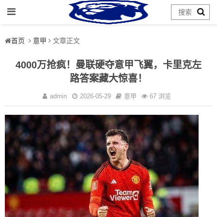
首页
意甲
文章正文
4000万抢疯！曼联硬夺意甲飞翼，卡里克左
路答案藏大惊喜！
admin
2026-05-29
意甲
67 浏览