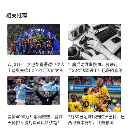
相关推荐
7月31日：大巴黎觉得德甲过人
红魔后防准备换血，曼联盯上
王迪奥曼德1.2亿欧元天价太贵
了23岁法国铁卫！巴萨阿森纳
加入战局
差价4000万！郁闷碰壁，曼城
7月30日足球比赛欧罗巴杯、巴
天价挖人谈判暗藏反转伏笔！
西甲赛事分析、比赛预测