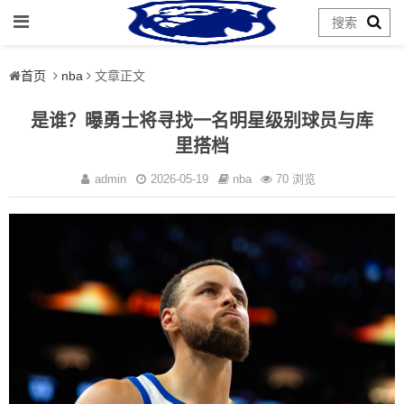
首页
nba
文章正文
是谁？曝勇士将寻找一名明星级别球员与库
里搭档
admin
2026-05-19
nba
70 浏览