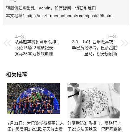
个字。
转载请注明出处：
admin，如有疑问，请联系我们
本文地址：
https://m-zh-queenofbounty.com/post/295.html
上一篇:
下一篇:
从英超弃将到意甲杀神！
2-0，1-0！西甲悲喜夜！
马伦16场13球破纪录，
毕巴黄潜爆冷，巴萨战胜
罗马2500万抄底血赚
皇马，积分榜刷新
相关推荐
7月31日：大巴黎觉得德甲过人
红魔后防准备换血，曼联盯上
王迪奥曼德1.2亿欧元天价太贵
了23岁法国铁卫！巴萨阿森纳