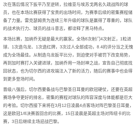
次在落后情况下扳平乃至逆转，拉维亚与埃苏戈两名久疏战阵的球
员，也在本场比赛获得了宝贵的出场时间，为赛季后续的密集赛程储
备了力量。雷克瑟姆贵为连续三年升级的球队是赢得了尊重的，球队
的战术执行力、球员的战斗意志，都诠释了黑马特点。
本场比赛，加纳乔无疑是最大的赢家。全场8次射门4次射正，1粒进
球、1次造乌龙、1次造红牌，3次过人全部成功，8.4的评分当之无愧
成为全场最佳。从制造乌龙扳平比分，到迫使对手被罚下改变局势，
再到加时赛打入关键进球，加纳乔用一场封神之战，宣告自己彻底找
回状态，也为切尔西的进攻端注入了新的活力，随后的赛事中也会得
到更多登场时间。
晋级八强后，切尔西要备战与巴黎圣日耳曼的欧冠硬仗，还要在英超
赛场争夺更好的排名，密集的赛程对球队的阵容深度与体能都是巨大
的考验。切尔西接下来将在3月12日凌晨4点客场对阵巴黎圣日耳曼，
这是欧冠1/8决赛首回合的比赛，15日凌晨是英超主场对阵纽卡的比
赛，3日后继续主场迎战巴黎。