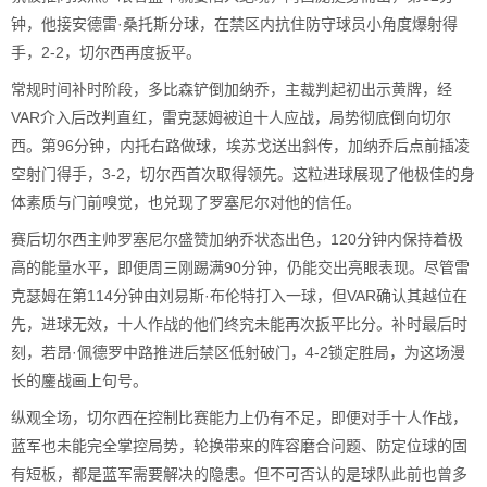
钟，他接安德雷·桑托斯分球，在禁区内抗住防守球员小角度爆射得
手，2-2，切尔西再度扳平。
常规时间补时阶段，多比森铲倒加纳乔，主裁判起初出示黄牌，经
VAR介入后改判直红，雷克瑟姆被迫十人应战，局势彻底倒向切尔
西。第96分钟，内托右路做球，埃苏戈送出斜传，加纳乔后点前插凌
空射门得手，3-2，切尔西首次取得领先。这粒进球展现了他极佳的身
体素质与门前嗅觉，也兑现了罗塞尼尔对他的信任。
赛后切尔西主帅罗塞尼尔盛赞加纳乔状态出色，120分钟内保持着极
高的能量水平，即便周三刚踢满90分钟，仍能交出亮眼表现。尽管雷
克瑟姆在第114分钟由刘易斯·布伦特打入一球，但VAR确认其越位在
先，进球无效，十人作战的他们终究未能再次扳平比分。补时最后时
刻，若昂·佩德罗中路推进后禁区低射破门，4-2锁定胜局，为这场漫
长的鏖战画上句号。
纵观全场，切尔西在控制比赛能力上仍有不足，即便对手十人作战，
蓝军也未能完全掌控局势，轮换带来的阵容磨合问题、防定位球的固
有短板，都是蓝军需要解决的隐患。但不可否认的是球队此前也曾多