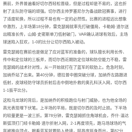
赛前，外界普遍看好切尔西轻松晋级，但是过程却是不易的，这也折
射了主队防守端的顽强。切尔西主帅罗塞尼尔为备战欧冠赛事，进行
了适度轮换，所以过程不易也有一定的必然性。比赛的进程远比想象
中激烈，上半场第18分钟，雷克瑟姆就率先打破僵局，卡勒姆·道尔送
出精准长传，山姆·史密斯单刀低射破门，VAR确认进球有效后，主场
球迷陷入狂欢，1-0的比分让切尔西陷入被动。
雷克瑟姆在赛前也是做足了应对蓝军的准备的，球队擅长利用长传、
传中和定位球的三板斧，而切尔西近期防定位球和防空能力不稳，雷
克瑟姆的战术针对性，从一开始就打在了蓝军的软肋上。危急时刻，
加纳乔站了出来。第40分钟，德拉普中圈突破分球，加纳乔左路跟进
低射，皮球经防守球员折射后击中倒地扑救的奥孔科沃入网，切尔西
1-1扳平比分。
这粒乌龙球的背后，是加纳乔的积极跑位与射门威胁，也为他全场的
高光表现埋下伏笔。上半场的平局，既是切尔西的及时止损。下半场
的较量更是一波三折。第78分钟，雷克瑟姆抓住角球机会，乔什·温达
斯弧顶打门经卡勒姆·道尔折射入网，2-1再度领先，跑马场球场的气
氛被推向顶点。眼看蓝军就要陷入绝境，阿昌庞挺身而出，第82分