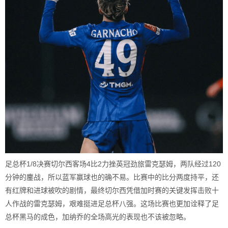
足总杯1/8决赛切尔西客场4比2力挫英冠劲旅雷克瑟姆，两队经过120
分钟的鏖战，所以蓝军赢球也的确不易。比赛中的比分两度持平，还
有红牌和进球被吹的剧情，最终切尔西凭借加时赛的关键发挥击败十
人作战的雷克瑟姆，艰难挺进足总杯八强。这场比赛也更加诠释了足
总杯黑马的成色，加纳乔的全场高光的表现也不该被忽略。