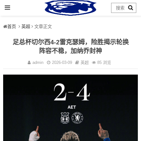
首页
英超
文章正文
足总杯切尔西4-2雷克瑟姆，险胜揭示轮换
阵容不稳，加纳乔封神
admin
2026-03-09
英超
85 浏览