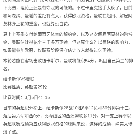
下比赛，理论上还是有夺冠的可能的。不过卡里克接手太晚了，目前
和阿森纳、曼城的差距有点大，获得欧冠资格，曼联在起用、解雇阿
莫林身上花的重金，也就算没白花。
算上上赛季支付给葡萄牙体育的解约金，以及这次解雇阿莫林的赔偿
金，曼联估计得花个三千多万英镑。但这算什么？以曼联的影响力，
如果能参加欧冠，仅联赛阶段保守估计收入就得过亿英镑。
本轮若能在客场击败纽卡斯尔，曼联将能积54分，巩固自己第三的排
名。
纽卡斯尔VS曼联
比赛性质：英超第29轮
比赛时间：3月5日4：15
目前的英超积分榜上，纽卡斯尔28战10胜6平12负积36分排第十三，
落后第六切尔西0分，比降级区的西汉姆联多11分。对一支上赛季以
英超联赛成绩第五获得欧冠资格的球队来说，这样的成绩，确实太惨
淡了点。