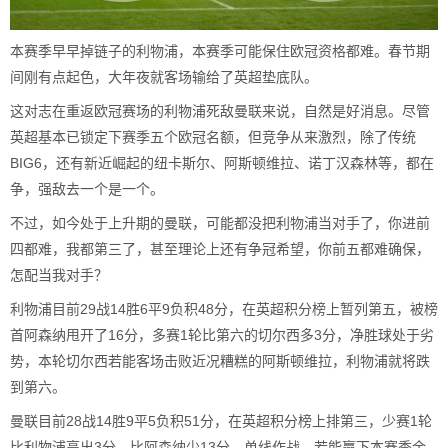
本赛季早早掉链子的利物浦，本赛季可能保住欧冠资格都难。春节期
间刚有点起色，大年夜就客场输给了英超垫底队。
这对志在重返欧冠赛场的利物浦死敌曼联来说，自然是好消息。尽管
英超基本已锁定下赛季五个欧冠名额，但竞争从来激烈，除了传统
BIG6，还有新近崛起的纽卡斯尔、阿斯顿维拉、诺丁汉森林等，都在
争，强敌去一个是一个。
不过，如今处于上升期的曼联，可能都没把利物浦当对手了，你进前
四都难，我都第三了，甚至理论上还有争冠希望，你前五都难确保，
怎配当我对手？
利物浦目前29战14胜6平9负积48分，在英超积分榜上暂列第五，被榜
首阿森纳甩开了16分，多赛1轮比第六的切尔西多3分，净胜球处于劣
势，本轮切尔西若能客场击败近况糟糕的阿斯顿维拉，利物浦就将跌
到第六。
曼联目前28战14胜9平5负积51分，在英超积分榜上排第三，少赛1轮
比利物浦高出3分，比阿森纳少13分，单线作战，若能赢下本赛季余