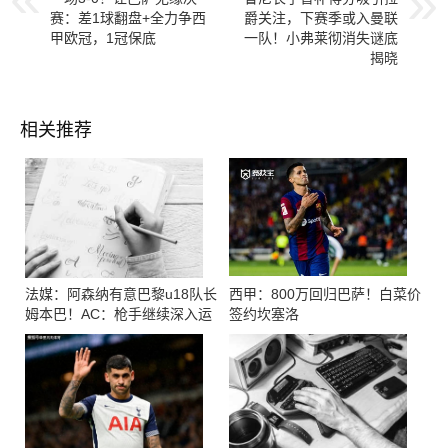
赛：差1球翻盘+全力争西
爵关注，下赛季或入曼联
甲欧冠，1冠保底
一队！小弗莱彻消失谜底
揭晓
相关推荐
法媒：阿森纳有意巴黎u18队长
西甲：800万回归巴萨！白菜价
姆本巴！AC：枪手继续深入运
签约坎塞洛
作蒙加