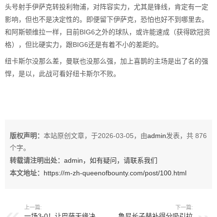
头号射手伊萨克转投利物浦，对阵容实力，尤其是锋线，肯定有一定
影响，但也不是决定性的。即便留下伊萨克，恐怕也好不到哪里去。
和阿斯顿维拉一样，目前BIG6之外的球队，或许能速成（获得欧冠资
格），但比硬实力，跟BIG6还是有着不小的差距的。
纽卡斯尔没那么差，曼联也没那么强，加上喜鹊的主场是出了名的强
悍，是以，此战可看好纽卡斯尔不败。
版权声明：
本站原创文章，于2026-03-05，由
admin
发表，共 876
个字。
转载请注明出处：
admin，如有疑问，请联系我们
本文地址：
https://m-zh-queenofbounty.com/post/100.html
上一篇:
下一篇:
一场3-0！让巴萨无缘决
鲁尼长子替补得分吸引拉