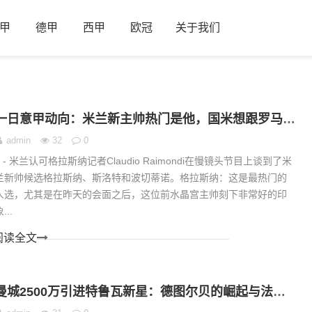
甲
德甲
西甲
欧冠
关于我们
一日意甲动向：米兰新主帅热门是他，国米想跟罗马谈谈转会
admin
32
0
1 - 米兰认可格拉斯纳记者Claudio Raimondi在慢镜头节目上谈到了米
兰新帅候选格拉斯纳、斯洛特和波切蒂诺。格拉斯纳：这是最热门的
人选，尤其是在昨天的会面之后，这位前水晶宫主帅刻下非常好的印
...
阅读全文
曼城2500万引进特鲁瓦新星：德图尔贝的崛起与法甲升班马的引援计划