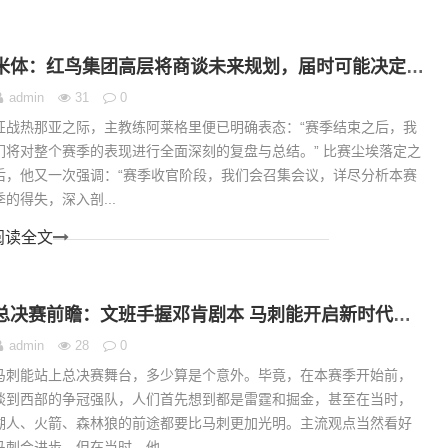
米体：红鸟集团高层将商谈未来规划，届时可能决定阿莱格里去留
admin
31
0
征战热那亚之际，主教练阿莱格里便已明确表态：“赛季结束之后，我
们将对整个赛季的表现进行全面深刻的复盘与总结。” 比赛尘埃落定之
后，他又一次强调：“赛季收官阶段，我们会召集会议，详尽分析本赛
季的得失，深入剖...
阅读全文
总决赛前瞻：文班手握邓肯剧本 马刺能开启新时代吗？
admin
28
0
马刺能站上总决赛舞台，多少算是个意外。毕竟，在本赛季开始前，
谈到西部的争冠强队，人们首先想到都是雷霆和掘金，甚至在当时，
湖人、火箭、森林狼的前途都要比马刺更加光明。主流观点当然看好
马刺会进步，但在当时，他...