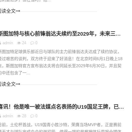
阅读全文
斯图加特与核心前锋翁达夫续约至2029年，未来三年德甲表现将更加稳定
admin
24
0
斯图加特足球俱乐部近日与球队的主力前锋翁达夫达成了续约协议，
经过艰苦的谈判，双方终于迎来了好消息！在北京时间6月1日晚上18
点，斯图加特官方宣布翁达夫将合同延长至2029年6月30日，并且契
约中还包含了一...
阅读全文
喜讯！他是唯一被法媒点名表扬的U19国足王牌，已提前留洋德甲
admin
28
0
日前，土伦杯首战，U19国青小胜沙特，荣膺当场MVP者，正是赛前
两天才与球队完成会合的谢初筠。值得一提的是根据体坛周报全媒体