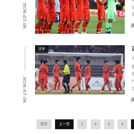
2026-07-05
法甲
2026-07-05
首页
上一页
3
4
5
6