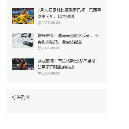
7月30日足球比赛欧罗巴杯、巴西甲
赛事分析、比赛预测
2026-08-06
彻底蜕变！迪乌夫态度大反转，不
再拒踢边路，全面适配意
2026-08-06
欧冠前瞻丨布拉格斯巴达VS里昂：
法甲豪门强敌的挑战
2026-08-06
标签列表