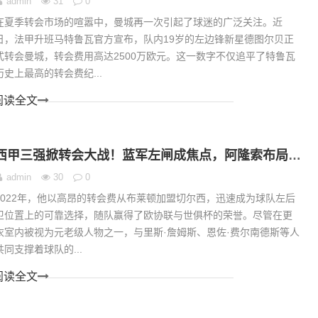
admin
31
0
在夏季转会市场的喧嚣中，曼城再一次引起了球迷的广泛关注。近
日，法甲升班马特鲁瓦官方宣布，队内19岁的左边锋新星德图尔贝正
式转会曼城，转会费用高达2500万欧元。这一数字不仅追平了特鲁瓦
历史上最高的转会费纪...
阅读全文
西甲三强掀转会大战！蓝军左闸成焦点，阿隆索布局新阵容！
admin
30
0
2022年，他以高昂的转会费从布莱顿加盟切尔西，迅速成为球队左后
卫位置上的可靠选择，随队赢得了欧协联与世俱杯的荣誉。尽管在更
衣室内被视为元老级人物之一，与里斯·詹姆斯、恩佐·费尔南德斯等人
共同支撑着球队的...
阅读全文